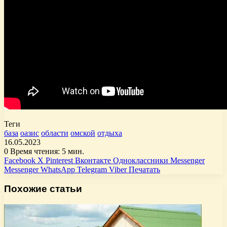
Теги
база
оазис
области
омской
отдыха
16.05.2023
0
Время чтения: 5 мин.
Facebook
X
Pinterest
Вконтакте
Одноклассники
Messenger
Messenger
WhatsApp
Telegram
Viber
Печатать
Похожие статьи