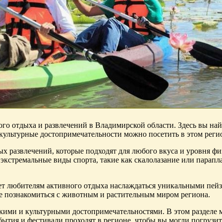
го отдыха и развлечений в Владимирской области. Здесь вы на
 культурные достопримечательности можно посетить в этом реги
х развлечений, которые подходят для любого вкуса и уровня фи
кстремальные виды спорта, такие как скалолазание или парапл
ет любителям активного отдыха наслаждаться уникальными пейз
кже познакомиться с животным и растительным миром региона.
кими и культурными достопримечательностями. В этом разделе 
бытия и фестивали проходят в регионе, чтобы вы могли погрузит