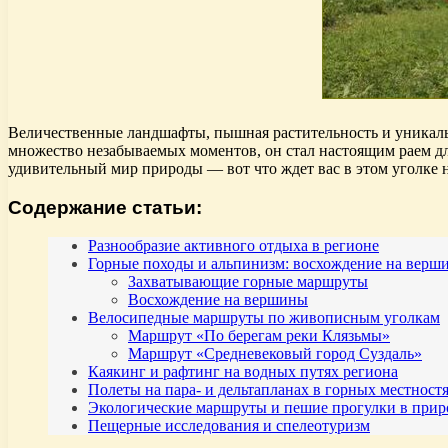
Величественные ландшафты, пышная растительность и уникаль
множество незабываемых моментов, он стал настоящим раем д
удивительный мир природы — вот что ждет вас в этом уголке
Содержание статьи:
Разнообразие активного отдыха в регионе
Горные походы и альпинизм: восхождение на вер
Захватывающие горные маршруты
Восхождение на вершины
Велосипедные маршруты по живописным уголкам
Маршрут «По берегам реки Клязьмы»
Маршрут «Средневековый город Суздаль»
Каякинг и рафтинг на водных путях региона
Полеты на пара- и дельтапланах в горных местнос
Экологические маршруты и пешие прогулки в пр
Пещерные исследования и спелеотуризм