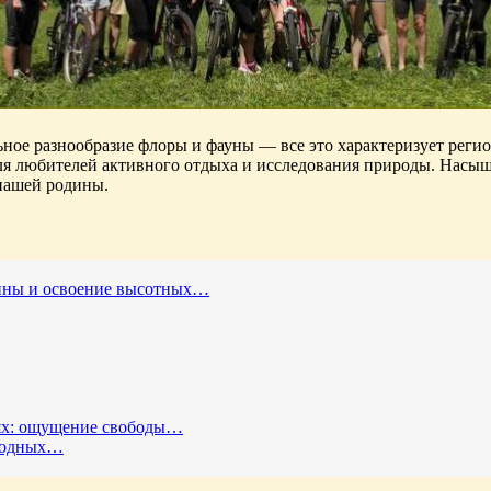
ное разнообразие флоры и фауны — все это характеризует реги
ля любителей активного отдыха и исследования природы. Насыщ
 нашей родины.
шины и освоение высотных…
тях: ощущение свободы…
иродных…