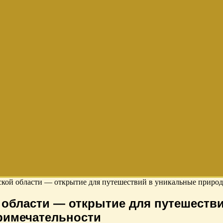
кой области — открытие для путешествий в уникальные природ
 области — открытие для путешеств
римечательности