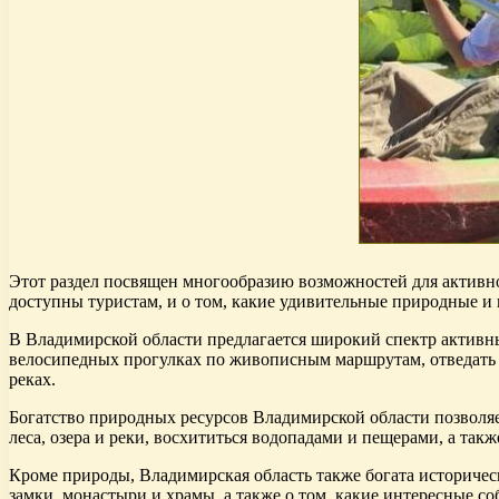
Этот раздел посвящен многообразию возможностей для активно
доступны туристам, и о том, какие удивительные природные и
В Владимирской области предлагается широкий спектр активны
велосипедных прогулках по живописным маршрутам, отведать э
реках.
Богатство природных ресурсов Владимирской области позволя
леса, озера и реки, восхититься водопадами и пещерами, а та
Кроме природы, Владимирская область также богата историчес
замки, монастыри и храмы, а также о том, какие интересные со