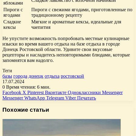
Сладкое лакомство с яблочной начинкой
яблоками
Пироги с
Пироги с свежими ягодами, приготовленные по
ягодами
традиционному рецепту
Сладкие
Мягкие и ароматные кексы, идеальные для
кексы
чаепития
Не упустите возможность попробовать местные кулинарные
изыски во время вашего отдыха на базе отдыха в городе
Донецк Ростовской области. Удивите свои вкусовые
рецепторы и насладитесь неповторимыми блюдами, которые
запомнятся вам надолго.
Теги
базы
города
донецк
отдыха
ростовской
17.07.2024
0
Время чтения: 6 мин.
Facebook
X
Pinterest
Вконтакте
Одноклассники
Messenger
Messenger
WhatsApp
Telegram
Viber
Печатать
Похожие статьи