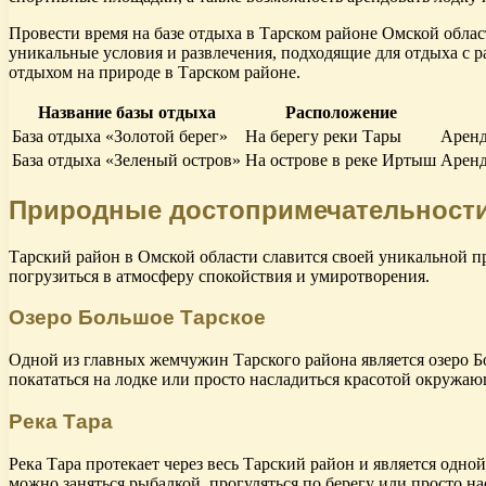
Провести время на базе отдыха в Тарском районе Омской облас
уникальные условия и развлечения, подходящие для отдыха с 
отдыхом на природе в Тарском районе.
Название базы отдыха
Расположение
База отдыха «Золотой берег»
На берегу реки Тары
Аренд
База отдыха «Зеленый остров»
На острове в реке Иртыш
Аренд
Природные достопримечательности
Тарский район в Омской области славится своей уникальной пр
погрузиться в атмосферу спокойствия и умиротворения.
Озеро Большое Тарское
Одной из главных жемчужин Тарского района является озеро Б
покататься на лодке или просто насладиться красотой окружа
Река Тара
Река Тара протекает через весь Тарский район и является одн
можно заняться рыбалкой, прогуляться по берегу или просто н