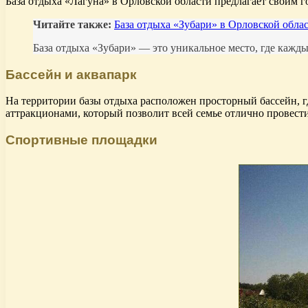
База отдыха «Лагуна» в Орловской области предлагает своим г
Читайте также:
База отдыха «Зубари» в Орловской обла
База отдыха «Зубари» — это уникальное место, где кажд
Бассейн и аквапарк
На территории базы отдыха расположен просторный бассейн, гд
аттракционами, который позволит всей семье отлично провести
Спортивные площадки