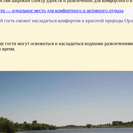
остям широкий спектр удобств и развлечений для комфортного и
сти — идеальное место для комфортного и активного отдыха
ый гость сможет насладиться комфортом и красотой природы Орло
е гости могут освежиться и насладиться водными развлечениями
 время.