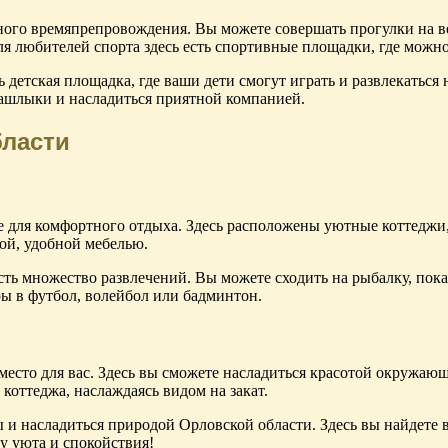
вного времяпрепровождения. Вы можете совершать прогулки на в
Для любителей спорта здесь есть спортивные площадки, где можн
ь детская площадка, где ваши дети смогут играть и развлекаться
шашлыки и насладиться приятной компанией.
бласти
е для комфортного отдыха. Здесь расположены уютные коттеджи
ой, удобной мебелью.
сть множество развлечений. Вы можете сходить на рыбалку, пок
ы в футбол, волейбол или бадминтон.
есто для вас. Здесь вы сможете насладиться красотой окружающ
коттеджа, наслаждаясь видом на закат.
ы и насладиться природой Орловской области. Здесь вы найдете
у уюта и спокойствия!