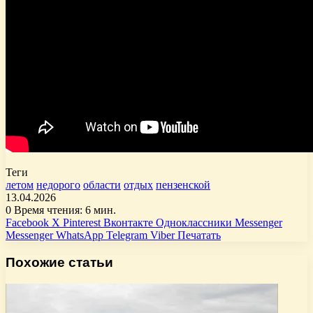
Теги
летом
недорого
области
отдых
пензенской
13.04.2026
0
Время чтения: 6 мин.
Facebook
X
Pinterest
Вконтакте
Одноклассники
Messenger
Messenger
WhatsApp
Telegram
Viber
Печатать
Похожие статьи