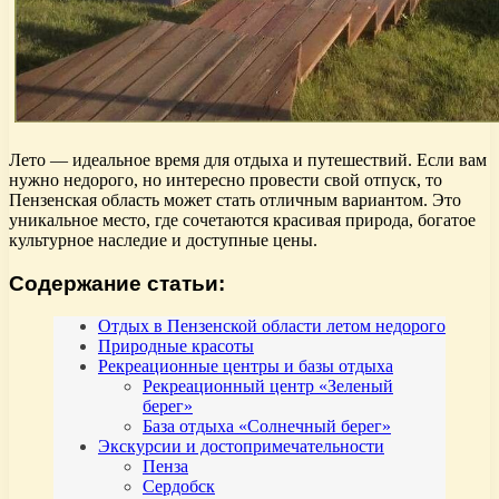
Лето — идеальное время для отдыха и путешествий. Если вам
нужно недорого, но интересно провести свой отпуск, то
Пензенская область может стать отличным вариантом. Это
уникальное место, где сочетаются красивая природа, богатое
культурное наследие и доступные цены.
Содержание статьи:
Отдых в Пензенской области летом недорого
Природные красоты
Рекреационные центры и базы отдыха
Рекреационный центр «Зеленый
берег»
База отдыха «Солнечный берег»
Экскурсии и достопримечательности
Пенза
Сердобск