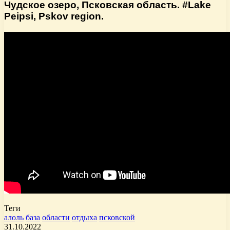
Чудское озеро, Псковская область. #Lake
Peipsi, Pskov region.
Теги
алоль
база
области
отдыха
псковской
31.10.2022