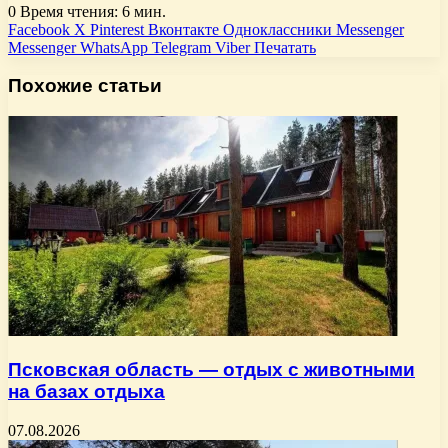
0
Время чтения: 6 мин.
Facebook
X
Pinterest
Вконтакте
Одноклассники
Messenger
Messenger
WhatsApp
Telegram
Viber
Печатать
Похожие статьи
Псковская область — отдых с животными
на базах отдыха
07.08.2026