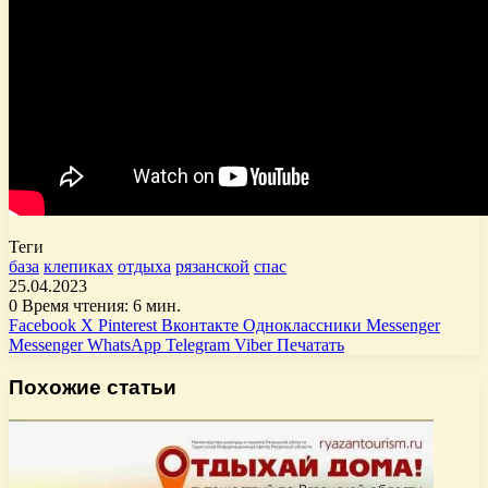
Теги
база
клепиках
отдыха
рязанской
спас
25.04.2023
0
Время чтения: 6 мин.
Facebook
X
Pinterest
Вконтакте
Одноклассники
Messenger
Messenger
WhatsApp
Telegram
Viber
Печатать
Похожие статьи