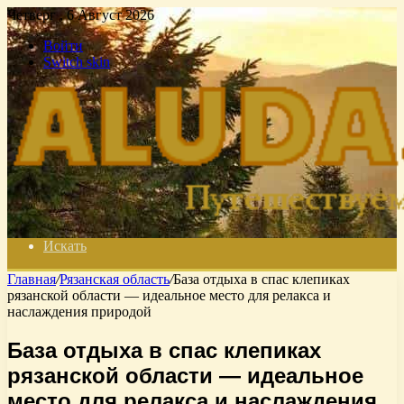
Четверг , 6 Август 2026
Войти
Switch skin
Искать
Главная
/
Рязанская область
/
База отдыха в спас клепиках
рязанской области — идеальное место для релакса и
наслаждения природой
База отдыха в спас клепиках
рязанской области — идеальное
место для релакса и наслаждения