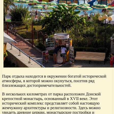
Парк отдыха находится в окружении богатой исторической
атмосферы, в которой можно окунуться, посетив ряд
близлежащих достопримечательностей.
В нескольких километрах от парка расположен Донской
крепостной монастырь, основанный в XVII веке. Этот
исторический комплекс представляет собой настоящую
жемчужину архитектуры и религиозности. Здесь можно
увидеть древние церкви, монастырские постройки и