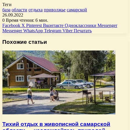
Теги
база
области
отдыха
приволжье
самарской
26.09.2022
0
Время чтения: 6 мин.
Facebook
X
Pinterest
Вконтакте
Одноклассники
Messenger
Messenger
WhatsApp
Telegram
Viber
Печатать
Похожие статьи
Тихий отдых в живописной самарской