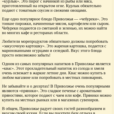
«курлык». Это пирог с начинкой из рыбы или мяса,
приготовленный на открытом огне. Курлык обязательно
подают с томатным соусом и свежими овощами.
Еще одно популярное блюдо Приволжья — «чебуреки». Это
тонкие пирожки, начиненные мясом, картофелем или сыром.
Чебуреки подаются со сметаной и зеленью, их можно найти
во многих кафе и ресторанах области.
Любители морепродуктов обязательно должны попробовать
«закусочную картошку». Это жареная картошка, подается с
маринованными огурцами и селедкой. Вкус этого блюда
просто невозможно забыть!
Одним из самых популярных напитков в Приволжье является
«квас». Этот прохладительный напиток из солода и хмеля
очень освежает в жаркие летние дни. Квас можно купить в
любом магазине или попробовать в местных пивоварнях.
Не забывайте и о десертах! В Приволжье очень популярными
являются «пряники». Это сладкое печенье с ароматными
пряностями, которое подают с чаем или кофе. Пряники можно
купить на местных рынках или в магазинах сувениров.
В общем, Приволжье радует своих гостей разнообразием и
вкусом своей кухни. Если вы посетите базу отдыха в