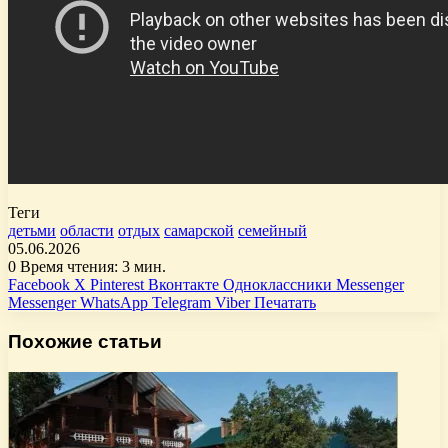
Теги
детьми
области
отдых
самарской
семейный
05.06.2026
0
Время чтения: 3 мин.
Facebook
X
Pinterest
Вконтакте
Одноклассники
Messenger
Messenger
WhatsApp
Telegram
Viber
Печатать
Похожие статьи