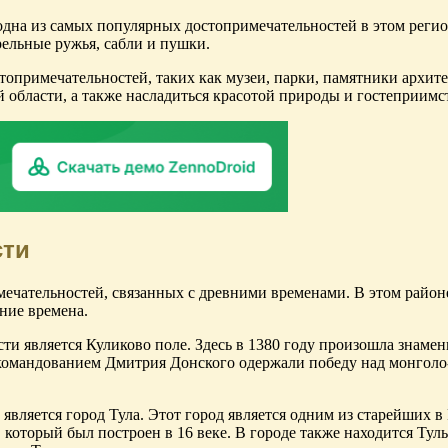
дна из самых популярных достопримечательностей в этом регион
ельные ружья, сабли и пушки.
стопримечательностей, таких как музеи, парки, памятники архи
й области, а также насладиться красотой природы и гостеприим
сти
имечательностей, связанных с древними временами. В этом райо
вние времена.
ти является Куликово поле. Здесь в 1380 году произошла знамен
 командованием Дмитрия Донского одержали победу над монголо
вляется город Тула. Этот город является одним из старейших в
который был построен в 16 веке. В городе также находится Тул