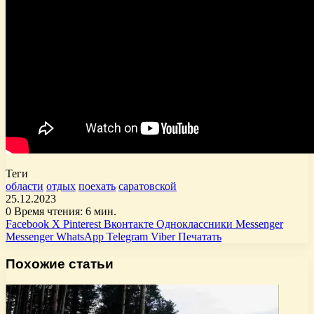
Теги
области
отдых
поехать
саратовской
25.12.2023
0
Время чтения: 6 мин.
Facebook
X
Pinterest
Вконтакте
Одноклассники
Messenger
Messenger
WhatsApp
Telegram
Viber
Печатать
Похожие статьи