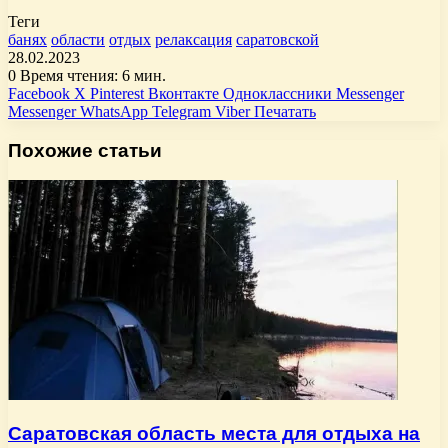
Теги
банях
области
отдых
релаксация
саратовской
28.02.2023
0
Время чтения: 6 мин.
Facebook
X
Pinterest
Вконтакте
Одноклассники
Messenger
Messenger
WhatsApp
Telegram
Viber
Печатать
Похожие статьи
Саратовская область места для отдыха на