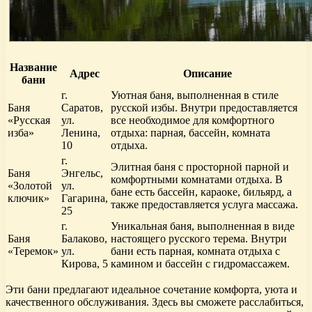
Название
Адрес
Описание
бани
г.
Уютная баня, выполненная в стиле
Баня
Саратов,
русской избы. Внутри предоставляется
«Русская
ул.
все необходимое для комфортного
изба»
Ленина,
отдыха: парная, бассейн, комната
10
отдыха.
г.
Элитная баня с просторной парной и
Баня
Энгельс,
комфортными комнатами отдыха. В
«Золотой
ул.
бане есть бассейн, караоке, бильярд, а
ключик»
Гагарина,
также предоставляется услуга массажа.
25
г.
Уникальная баня, выполненная в виде
Баня
Балаково,
настоящего русского терема. Внутри
«Теремок»
ул.
бани есть парная, комната отдыха с
Кирова, 5
камином и бассейн с гидромассажем.
Эти бани предлагают идеальное сочетание комфорта, уюта и
качественного обслуживания. Здесь вы сможете расслабиться,