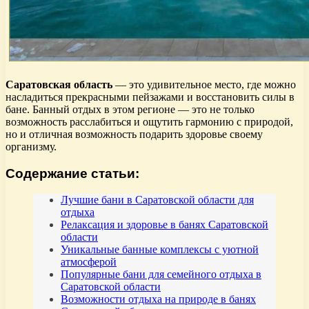
Саратовская область
— это удивительное место, где можно
насладиться прекрасными пейзажами и восстановить силы в
бане. Банный отдых в этом регионе — это не только
возможность расслабиться и ощутить гармонию с природой,
но и отличная возможность подарить здоровье своему
организму.
Содержание статьи:
Лучшие бани в Саратовской области для
отдыха
Релаксация и здоровье в банях Саратовской
области
Уникальные банные комплексы с уютной
атмосферой
Популярные бани для семейного отдыха в
Саратовской области
Возможности отдыха на природе в банях