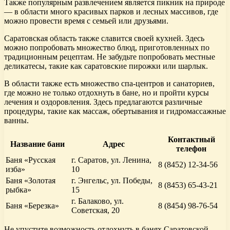
Также популярным развлечением является пикник на природе
— в области много красивых парков и лесных массивов, где
можно провести время с семьей или друзьями.
Саратовская область также славится своей кухней. Здесь
можно попробовать множество блюд, приготовленных по
традиционным рецептам. Не забудьте попробовать местные
деликатесы, такие как саратовские пирожки или шарлык.
В области также есть множество спа-центров и санаториев,
где можно не только отдохнуть в бане, но и пройти курсы
лечения и оздоровления. Здесь предлагаются различные
процедуры, такие как массаж, обертывания и гидромассажные
ванны.
Контактный
Название бани
Адрес
телефон
Баня «Русская
г. Саратов, ул. Ленина,
8 (8452) 12-34-56
изба»
10
Баня «Золотая
г. Энгельс, ул. Победы,
8 (8453) 65-43-21
рыбка»
15
г. Балаково, ул.
Баня «Березка»
8 (8454) 98-76-54
Советская, 20
Не упустите возможность отдохнуть в банях Саратовской