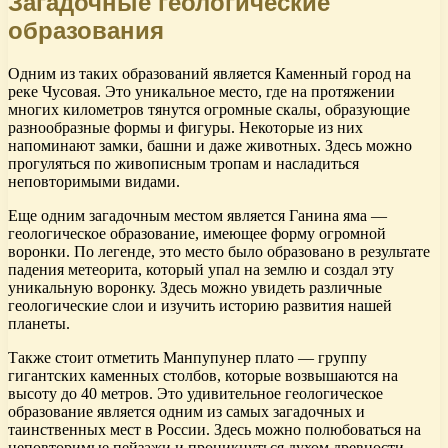
Загадочные геологические
образования
Одним из таких образований является Каменный город на
реке Чусовая. Это уникальное место, где на протяжении
многих километров тянутся огромные скалы, образующие
разнообразные формы и фигуры. Некоторые из них
напоминают замки, башни и даже животных. Здесь можно
прогуляться по живописным тропам и насладиться
неповторимыми видами.
Еще одним загадочным местом является Ганина яма —
геологическое образование, имеющее форму огромной
воронки. По легенде, это место было образовано в результате
падения метеорита, который упал на землю и создал эту
уникальную воронку. Здесь можно увидеть различные
геологические слои и изучить историю развития нашей
планеты.
Также стоит отметить Манпупунер плато — группу
гигантских каменных столбов, которые возвышаются на
высоту до 40 метров. Это удивительное геологическое
образование является одним из самых загадочных и
таинственных мест в России. Здесь можно полюбоваться на
неповторимые пейзажи и проникнуться духом древности.