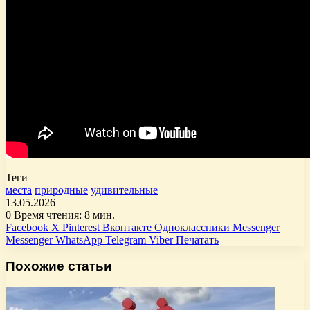
Теги
места
природные
удивительные
13.05.2026
0
Время чтения: 8 мин.
Facebook
X
Pinterest
Вконтакте
Одноклассники
Messenger
Messenger
WhatsApp
Telegram
Viber
Печатать
Похожие статьи