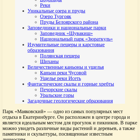
Реки
Уникальные озера и пруды
Озеро Тургояк
Пруды Белоярского района
Заповедники и национальные парки
Заповедник «Шувакиш»
Национальный парк «Зюраткуль»
Изумительные пещеры и карстовые
образования
Полянская пещера
Шиханы
Величественные каньоны и ущелья
Каньон реки Чусовой
Ущелье реки Исеть
Фантастические скалы и горные хребты
Печорские скалы
Уральские горы
Загадочные геологические образования
Парк «Маяковский» — одно из самых популярных мест
отдыха в Екатеринбурге. Он расположен в центре города и
является идеальным местом для прогулок и пикников. В парке
можно увидеть различные виды растений и деревьев, а также
памятники и скульптуры, посвященные известным
личностям.