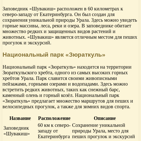
Заповедник «Шувакиш» расположен в 60 километрах к
северо-западу от Екатеринбурга. Он был создан для
сохранения уникальной природы Урала. Здесь можно увидеть
горные массивы, леса, реки и озера. В заповеднике обитает
множество редких и защищенных видов растений и
животных. «Шувакиш» является отличным местом для пеших
прогулок и экскурсий.
Национальный парк «Зюраткуль»
Национальный парк «Зюраткуль» находится на территории
Зюраткульского хребта, одного из самых высоких горных
хребтов Урала. Парк славится своими живописными
пейзажами, горными озерами и водопадами. Здесь можно
встретить редких животных, таких как снежный барс,
каменный олень и горный козёл. Национальный парк
«Зюраткуль» предлагает множество маршрутов для пеших и
велосипедных прогулок, а также для зимних видов спорта.
Название
Расположение
Описание
60 км к северо-
Сохранение уникальной
Заповедник
западу от
природы Урала, место для
«Шувакиш»
Екатеринбурга
пеших прогулок и экскурсий