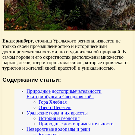
Екатеринбург
, столица Уральского региона, известен не
только своей промышленностью и историческими
достопримечательностями, но и удивительной природой. В
самом городе и его окрестностях расположены множество
парков, лесов, озер и горных массивов, которые привлекают
туристов и жителей своей красотой и уникальностью.
Содержание статьи:
Природные достопримечательности
Екатеринбурга и Свердловской..
Гора Хлебная
Озеро Шерегеш
Уральские горы и их красоты
История и геология
Природные достопримечательности
Невероятные водопады и реки
Водопады