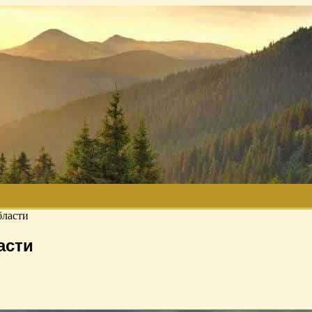
бласти
асти