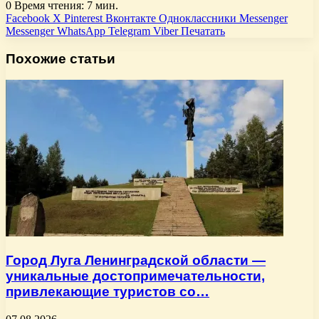
0
Время чтения: 7 мин.
Facebook
X
Pinterest
Вконтакте
Одноклассники
Messenger
Messenger
WhatsApp
Telegram
Viber
Печатать
Похожие статьи
Город Луга Ленинградской области —
уникальные достопримечательности,
привлекающие туристов со…