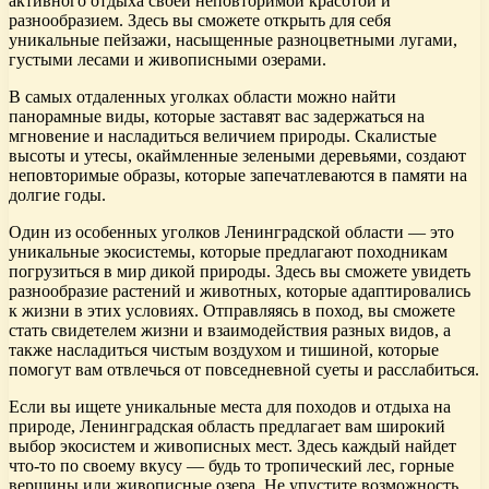
активного отдыха своей неповторимой красотой и
разнообразием. Здесь вы сможете открыть для себя
уникальные пейзажи, насыщенные разноцветными лугами,
густыми лесами и живописными озерами.
В самых отдаленных уголках области можно найти
панорамные виды, которые заставят вас задержаться на
мгновение и насладиться величием природы. Скалистые
высоты и утесы, окаймленные зелеными деревьями, создают
неповторимые образы, которые запечатлеваются в памяти на
долгие годы.
Один из особенных уголков Ленинградской области — это
уникальные экосистемы, которые предлагают походникам
погрузиться в мир дикой природы. Здесь вы сможете увидеть
разнообразие растений и животных, которые адаптировались
к жизни в этих условиях. Отправляясь в поход, вы сможете
стать свидетелем жизни и взаимодействия разных видов, а
также насладиться чистым воздухом и тишиной, которые
помогут вам отвлечься от повседневной суеты и расслабиться.
Если вы ищете уникальные места для походов и отдыха на
природе, Ленинградская область предлагает вам широкий
выбор экосистем и живописных мест. Здесь каждый найдет
что-то по своему вкусу — будь то тропический лес, горные
вершины или живописные озера. Не упустите возможность