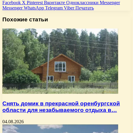
Facebook
X
Pinterest
Вконтакте
Одноклассники
Messenger
Messenger
WhatsApp
Telegram
Viber
Печатать
Похожие статьи
Снять домик в прекрасной оренбургской
области для незабываемого отдыха в…
04.08.2026