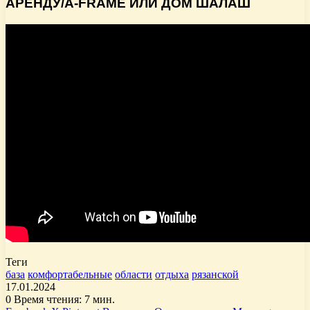
АРЕНДУ/A-FRAME ИЛИ ДОМ ШАЛАШ
Теги
база
комфортабельные
области
отдыха
рязанской
17.01.2024
0
Время чтения: 7 мин.