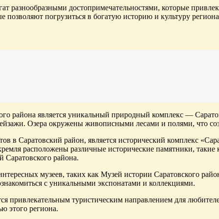
гат разнообразными достопримечательностями, которые привлека
 позволяют погрузиться в богатую историю и культуру региона
го района является уникальный природный комплекс — Саратовск
пейзажи. Озера окружены живописными лесами и полями, что со
тов в Саратовский район, является исторический комплекс «Сар
 кремля расположены различные исторические памятники, такие 
й Саратовского района.
интересных музеев, таких как Музей истории Саратовского райо
познакомиться с уникальными экспонатами и коллекциями.
тся привлекательным туристическим направлением для любителе
ью этого региона.